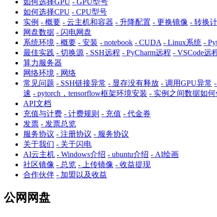
如何选择GPU
- GPU型号
如何选择CPU
- CPU型号
实例
- 概要
- 云主机和容器
- 升降配置
- 更换镜像
- 转换
网盘数据
- 闪电网盘
系统环境
- 概要
- 安装
- notebook
- CUDA
- Linux系统
- P
最佳实践
- 切换源
- SSH远程
- PyCharm远程
- VSCode远
算力服务器
网络环境
- 网络
常见问题
- SSH链接异常
- 显存没有释放
- 调用GPU异常
速
- pytorch，tensorflow框架环境安装
- 实例之间数据如
API文档
充值与计费
- 计费规则
- 充值
- 代金券
发票
- 发票总览
服务协议
- 注册协议
- 服务协议
关于我们
- 关于闪电
AI云主机
- Windows介绍
- ubuntu介绍
- AI绘画
社区镜像
- 总览
- 上传镜像
- 收益提现
合作伙伴
- 加盟以及收益
公网网盘