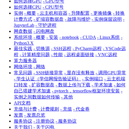
如何选择GPU
- GPU型号
如何选择CPU
- CPU型号
实例
- 概要
- 云主机和容器
- 升降配置
- 更换镜像
- 转换
计费方式
- 扩缩容数据盘
- 故障与维护
- 实例保留说明
-
JupyterLab
- 守护进程
网盘数据
- 闪电网盘
系统环境
- 概要
- 安装
- notebook
- CUDA
- Linux系统
-
Python3.X
最佳实践
- 切换源
- SSH远程
- PyCharm远程
- VSCode远
程
- 计算精度问题
- 性能
- 远程桌面链接
- VNC远程
算力服务器
网络环境
- 网络
常见问题
- SSH链接异常
- 显存没有释放
- 调用GPU异常
- 学生认证（学信网报告验证码）
- 实例端口
- 云主机端
口转发
- 扩容数据盘
- 数据上传与下载
- 学术加速
- 如何
自己搭建学术加速
- pytorch，tensorflow框架环境安装
-
实例之间数据如何传输
- 其他
API文档
充值与计费
- 计费规则
- 充值
- 代金券
发票
- 发票总览
服务协议
- 注册协议
- 服务协议
关于我们
- 关于闪电