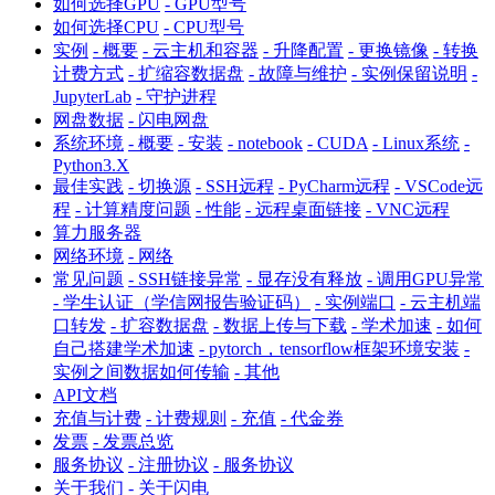
如何选择GPU
- GPU型号
如何选择CPU
- CPU型号
实例
- 概要
- 云主机和容器
- 升降配置
- 更换镜像
- 转换
计费方式
- 扩缩容数据盘
- 故障与维护
- 实例保留说明
-
JupyterLab
- 守护进程
网盘数据
- 闪电网盘
系统环境
- 概要
- 安装
- notebook
- CUDA
- Linux系统
-
Python3.X
最佳实践
- 切换源
- SSH远程
- PyCharm远程
- VSCode远
程
- 计算精度问题
- 性能
- 远程桌面链接
- VNC远程
算力服务器
网络环境
- 网络
常见问题
- SSH链接异常
- 显存没有释放
- 调用GPU异常
- 学生认证（学信网报告验证码）
- 实例端口
- 云主机端
口转发
- 扩容数据盘
- 数据上传与下载
- 学术加速
- 如何
自己搭建学术加速
- pytorch，tensorflow框架环境安装
-
实例之间数据如何传输
- 其他
API文档
充值与计费
- 计费规则
- 充值
- 代金券
发票
- 发票总览
服务协议
- 注册协议
- 服务协议
关于我们
- 关于闪电