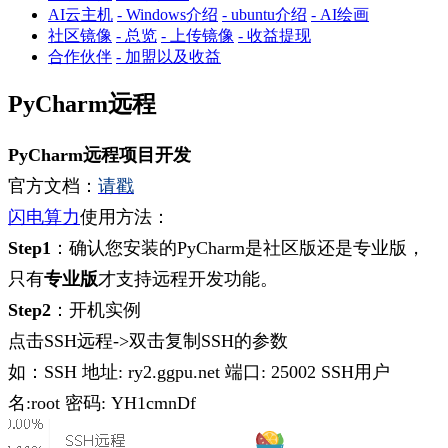
AI云主机
- Windows介绍
- ubuntu介绍
- AI绘画
社区镜像
- 总览
- 上传镜像
- 收益提现
合作伙伴
- 加盟以及收益
PyCharm远程
PyCharm
远程项目开发
官方文档：
请戳
闪电算力
使用方法：
Step1
：确认您安装的PyCharm是社区版还是专业版，
只有
专业版
才支持远程开发功能。
Step2
：开机实例
点击SSH远程->双击复制SSH的参数
如：SSH 地址: ry2.ggpu.net 端口: 25002 SSH用户
名:root 密码: YH1cmnDf