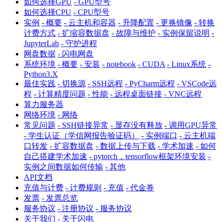
如何选择GPU
- GPU型号
如何选择CPU
- CPU型号
实例
- 概要
- 云主机和容器
- 升降配置
- 更换镜像
- 转换
计费方式
- 扩缩容数据盘
- 故障与维护
- 实例保留说明
-
JupyterLab
- 守护进程
网盘数据
- 闪电网盘
系统环境
- 概要
- 安装
- notebook
- CUDA
- Linux系统
-
Python3.X
最佳实践
- 切换源
- SSH远程
- PyCharm远程
- VSCode远
程
- 计算精度问题
- 性能
- 远程桌面链接
- VNC远程
算力服务器
网络环境
- 网络
常见问题
- SSH链接异常
- 显存没有释放
- 调用GPU异常
- 学生认证（学信网报告验证码）
- 实例端口
- 云主机端
口转发
- 扩容数据盘
- 数据上传与下载
- 学术加速
- 如何
自己搭建学术加速
- pytorch，tensorflow框架环境安装
-
实例之间数据如何传输
- 其他
API文档
充值与计费
- 计费规则
- 充值
- 代金券
发票
- 发票总览
服务协议
- 注册协议
- 服务协议
关于我们
- 关于闪电