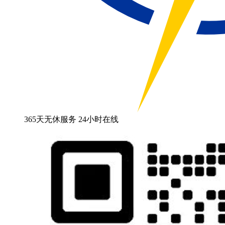
365天无休服务 24小时在线