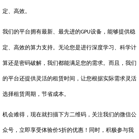
定、高效。
我们的平台拥有最新、最先进的
设备，能够提供稳
GPU
定、高效的算力支持。无论您是进行深度学习、科学计
算还是密码破解，我们都能满足您的需求。而且，我们
的平台还提供灵活的租赁时间，让您根据实际需求灵活
选择租赁周期，节省成本。
机会难得，现在就扫描下方二维码，关注我们的微信公
众号，立即享受体验价
折的优惠！同时，积极参与我
5