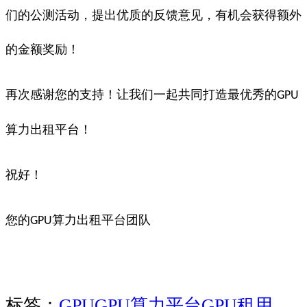
们的公测活动，提出优质的反馈意见，有机会获得额外
的金额奖励！
再次感谢您的支持！让我们一起共同打造最优秀的
GPU
算力出租平台！
祝好！
您的
算力出租平台团队
GPU
标签：
GPU
GPU算力平台
GPU租用