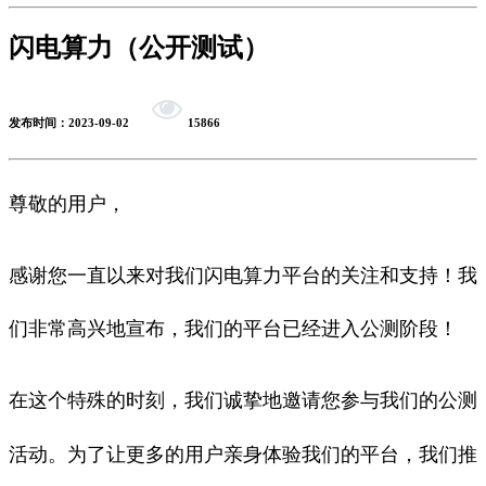
闪电算力（公开测试）
发布时间：2023-09-02
15866
尊敬的用户，
感谢您一直以来对我们
闪电算力平台
的关注和支持！我
们非常高兴地宣布，我们的平台已经进入公测阶段！
在这个特殊的时刻，我们诚挚地邀请您参与我们的公测
活动。为了让更多的用户亲身体验我们的平台，我们推