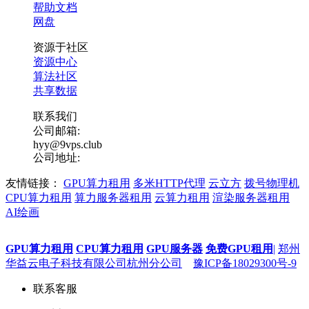
帮助文档
网盘
资源于社区
资源中心
算法社区
共享数据
联系我们
公司邮箱:
hyy@9vps.club
公司地址:
友情链接：
GPU算力租用
多米HTTP代理
云立方
拨号物理机
CPU算力租用
算力服务器租用
云算力租用
渲染服务器租用
AI绘画
GPU算力租用
CPU算力租用
GPU服务器
免费GPU租用
|
郑州
华益云电子科技有限公司杭州分公司
豫ICP备18029300号-9
联系客服