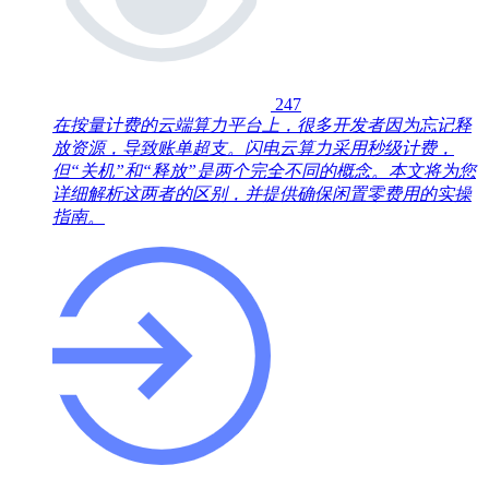
247
在按量计费的云端算力平台上，很多开发者因为忘记释
放资源，导致账单超支。闪电云算力采用秒级计费，
但“关机”和“释放”是两个完全不同的概念。本文将为您
详细解析这两者的区别，并提供确保闲置零费用的实操
指南。