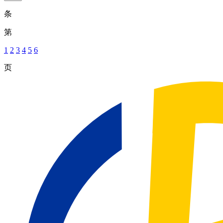
条
第
1
2
3
4
5
6
页