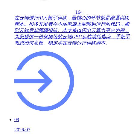
164
在云端进行AI大模型训练，最核心的环节就是跑通训练
脚本。很多开发者在本地电脑上能顺利运行的代码，搬
到云端后却频频报错。本文将以闪电云算力平台为例，
为您提供一份保姆级的云端GPU实战演练指南，手把手
教您如何高效、稳定地在云端运行训练脚本。
09
2026-07