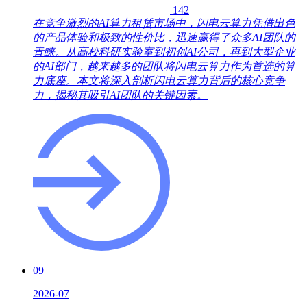
142
在竞争激烈的AI算力租赁市场中，闪电云算力凭借出色
的产品体验和极致的性价比，迅速赢得了众多AI团队的
青睐。从高校科研实验室到初创AI公司，再到大型企业
的AI部门，越来越多的团队将闪电云算力作为首选的算
力底座。本文将深入剖析闪电云算力背后的核心竞争
力，揭秘其吸引AI团队的关键因素。
09
2026-07