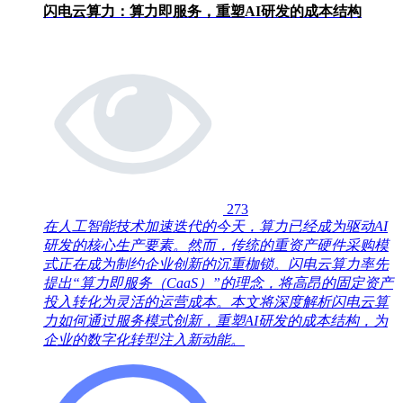
闪电云算力：算力即服务，重塑AI研发的成本结构
273
在人工智能技术加速迭代的今天，算力已经成为驱动AI
研发的核心生产要素。然而，传统的重资产硬件采购模
式正在成为制约企业创新的沉重枷锁。闪电云算力率先
提出“算力即服务（CaaS）”的理念，将高昂的固定资产
投入转化为灵活的运营成本。本文将深度解析闪电云算
力如何通过服务模式创新，重塑AI研发的成本结构，为
企业的数字化转型注入新动能。